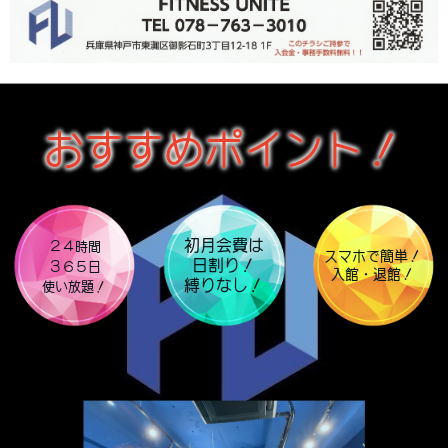
おすすめポイント！
初月会費は
２４時間
スマホで簡単！
日割り！
３６５日
入館・退館！
縛りなし！
使い放題！