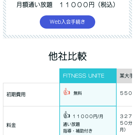
月額通い放題 １１０００円（税込）
Web入会手続き
他社比較
FITNESS UNITE
某大手
👍
無料
５５０
初期費用
👍
１１０００円/月
３２７
５０分
通い放題
料金
月）
指導・補助付き