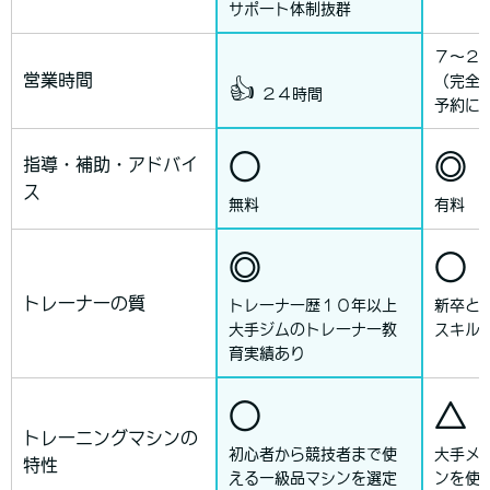
サポート体制抜群
７〜２
営業時間
（完全
👍
２４時間
予約に
○
◎
指導・補助・アドバイ
ス
無料
有料
◎
○
トレーナーの質
トレーナー歴１０年以上
新卒と
大手ジムのトレーナー教
スキル
育実績あり
○
△
トレーニングマシンの
初心者から競技者まで使
大手メ
特性
える一級品マシンを選定
ンを使